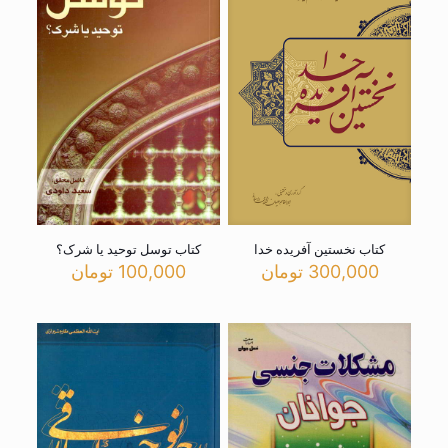
کتاب نخستین آفریده خدا
کتاب توسل توحید یا شرک؟
300,000
تومان
100,000
تومان