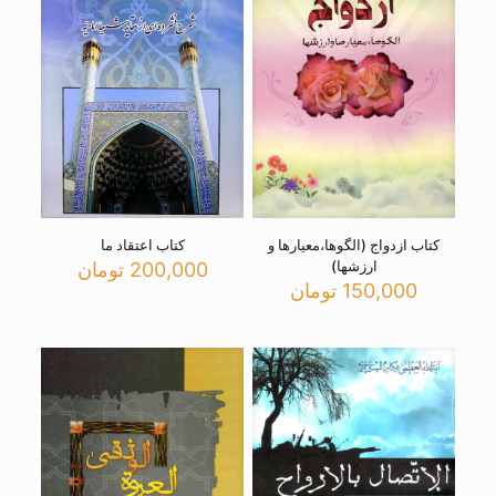
کتاب ازدواج (الگوها،معیارها و
کتاب اعتقاد ما
ارزشها)
200,000
تومان
150,000
تومان