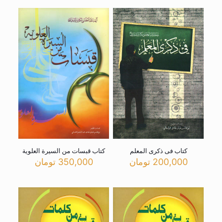
کتاب فی ذکری المعلم
کتاب قبسات من السیرة العلویة
200,000
تومان
350,000
تومان