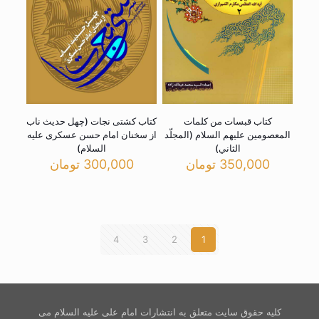
کتاب قبسات من کلمات
کتاب کشتی نجات (چهل حدیث ناب
المعصومین علیهم السلام (المجلّد
از سخنان امام حسن عسکری علیه
الثاني)
السلام)
350,000
تومان
300,000
تومان
4
3
2
1
کلیه حقوق سایت متعلق به انتشارات امام علی علیه السلام می