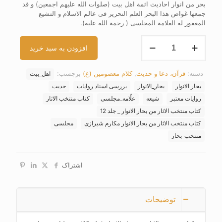
بحر من انوار احادیث ائمة اهل بیت (صلوات الله علیهم اجمعین) و قد
جمعها غواص هذا البحر العلم النحریر فی عالم الاسلام و التشیع
المغفور له العلامة المجلسی ( رحمة الله علیه).
کتاب
افزودن به سبد خرید
منتخب
الاثار
من
دسته:
قرآن، دعا و حدیث
,
کلام معصومین (ع)
برچسب:
اهل_بیت
بحار
الانوار
بحار الانوار
بحار_الانوار
بررسی اسناد روایات
حدیت
(جلد
روایات معتبر
شیعه
علّامه_مجلسی
کتاب منتخب الاثار
12)
کتاب منتخب الاثار من بحار الانوار _ جلد 12
عدد
کتاب منتخب الاثار من بحار الانوار مکارم شیرازی
مجلسی
منتخب_بحار
اشتراک
توضیحات