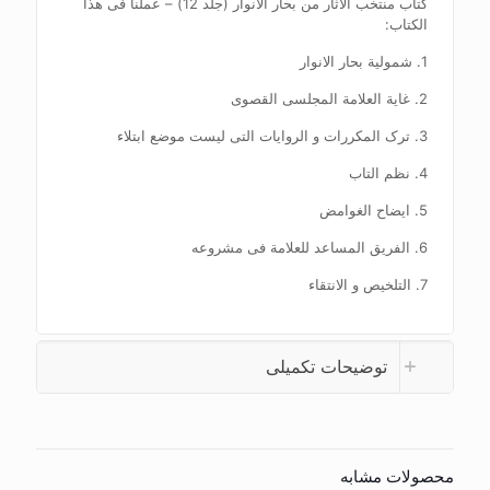
کتاب منتخب الاثار من بحار الانوار (جلد 12) – عملنا فی هذا
الکتاب:
1. شمولیة بحار الانوار
2. غایة العلامة المجلسی القصوی
3. ترک المکررات و الروایات التی لیست موضع ابتلاء
4. نظم التاب
5. ایضاح الغوامض
6. الفریق المساعد للعلامة فی مشروعه
7. التلخیص و الانتقاء
توضیحات تکمیلی
محصولات مشابه