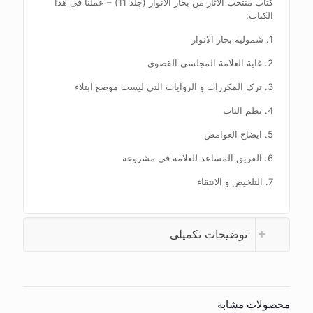
کتاب منتخب الاثار من بحار الانوار (جلد 11) – عملنا فی هذا
الکتاب:
1. شمولیة بحار الانوار
2. غایة العلامة المجلسی القصوی
3. ترک المکررات و الروایات التی لیست موضع ابتلاء
4. نظم التاب
5. ایضاح الغوامض
6. الفریق المساعد للعلامة فی مشروعه
7. التلخیص و الانتقاء
توضیحات تکمیلی
محصولات مشابه