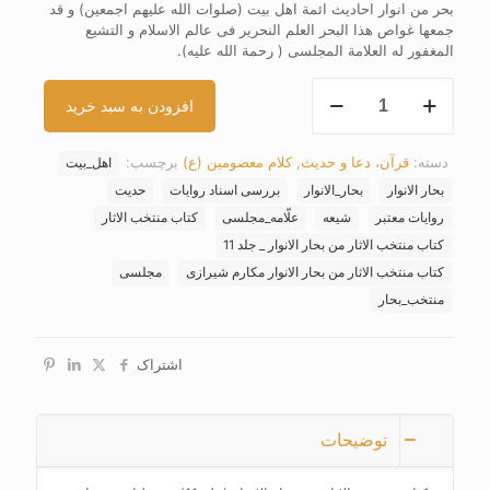
بحر من انوار احادیث ائمة اهل بیت (صلوات الله علیهم اجمعین) و قد
جمعها غواص هذا البحر العلم النحریر فی عالم الاسلام و التشیع
المغفور له العلامة المجلسی ( رحمة الله علیه).
کتاب
افزودن به سبد خرید
منتخب
الاثار
من
دسته:
قرآن، دعا و حدیث
,
کلام معصومین (ع)
برچسب:
اهل_بیت
بحار
الانوار
بحار الانوار
بحار_الانوار
بررسی اسناد روایات
حدیت
(جلد
روایات معتبر
شیعه
علّامه_مجلسی
کتاب منتخب الاثار
11)
کتاب منتخب الاثار من بحار الانوار _ جلد 11
عدد
کتاب منتخب الاثار من بحار الانوار مکارم شیرازی
مجلسی
منتخب_بحار
اشتراک
توضیحات