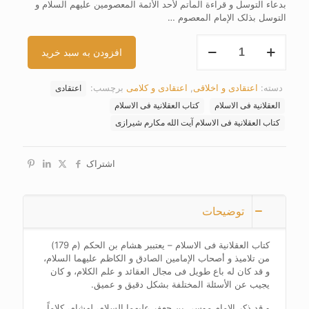
بدعاء التوسل و قراءة المأتم لأحد الأئمة المعصومین علیهم السلام و
التوسل بذلک الإمام المعصوم …
کتاب
افزودن به سبد خرید
العقلانیة
فی
الاسلام
دسته:
اعتقادی و اخلاقی
,
اعتقادی و کلامی
برچسب:
اعتقادی
عدد
العقلانیة فی الاسلام
کتاب العقلانیة فی الاسلام
کتاب العقلانیة فی الاسلام آیت الله مکارم شیرازی
اشتراک
توضیحات
کتاب العقلانیة فی الاسلام – یعتببر هشام بن الحکم (م 179)
من تلامیذ و أصحاب الإمامین الصادق و الکاظم علیهما السلام،
و قد کان له باع طویل فی مجال العقائد و علم الکلام، و کان
یجیب عن الأسئلة المختلفة بشکل دقیق و عمیق.
و قد ذکر الإمام موسی بن جعفر علیهما السلام، لهشام، کلاماً