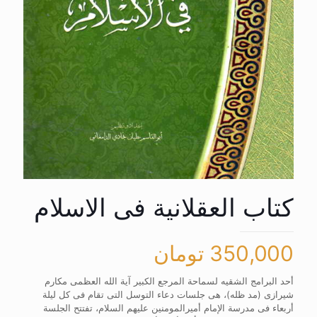
کتاب العقلانیة فی الاسلام
350,000
تومان
أحد البرامج الشقیه لسماحة المرجع الکبیر آیة الله العظمی مکارم
شیرازی (مد ظله)، هی جلسات دعاء التوسل التی تقام فی کل لیلة
أربعاء فی مدرسة الإمام أمیرالمومنین علیهم السلام، تفتتح الجلسة