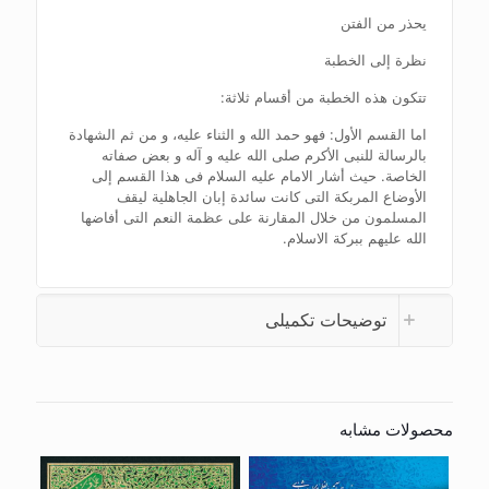
یحذر من الفتن
نظرة إلی الخطبة
تتکون هذه الخطبة من أقسام ثلاثة:
اما القسم الأول: فهو حمد الله و الثناء علیه، و من ثم الشهادة
بالرسالة للنبی الأکرم صلی الله علیه و آله و بعض صفاته
الخاصة. حیث أشار الامام علیه السلام فی هذا القسم إلی
الأوضاع المربکة التی کانت سائدة إبان الجاهلیة لیقف
المسلمون من خلال المقارنة علی عظمة النعم التی أفاضها
الله علیهم ببرکة الاسلام.
توضیحات تکمیلی
محصولات مشابه