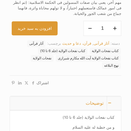
مهم آخر، یعنی بیان صفات المسولین فی الحکمة الاسلامیة: (ثم انظر
فی امور عمالک فاستعملهم اختباراً، و لا تولهم محاباة واثرة، فانهما
جماع من شعب الجور والخیانة.
کتاب
افزودن به سبد خرید
نفحات
الولایة
(جلد
دسته:
آثار قرآنی
,
قرآن، دعا و حدیث
برچسب:
آثار قرآنی
6
تا
کتاب نفحات الولایة
کتاب نفحات الولایة (جلد 6 تا 10)
10)
کتاب نفحات الولایة آیت الله مکارم شیرازی
نفحات الولایة
عدد
نهج البلاغه
اشتراک
توضیحات
کتاب نفحات الولایة (جلد 6 تا 10)
و من خطبة له علیه السلام