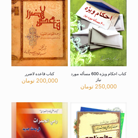
کتاب احکام ویژه 600 مسأله مورد
کتاب قاعده لاضرر
نیاز
200,000
تومان
250,000
تومان