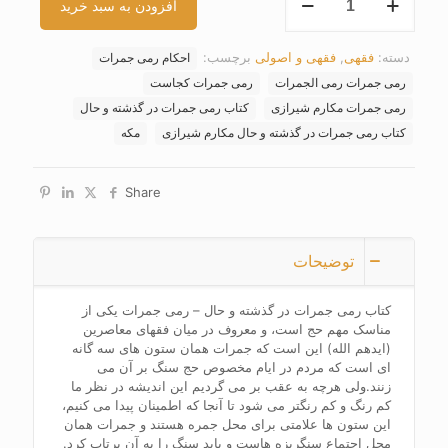
افزودن به سبد خرید
رمی
جمرات
در
دسته:
فقهی
,
فقهی و اصولی
برچسب:
احکام رمی جمرات
گذشته
و
رمی جمرات رمی الجمرات
رمی جمرات کجاست
حال
رمی جمرات مکارم شیرازی
کتاب رمی جمرات در گذشته و حال
عدد
کتاب رمی جمرات در گذشته و حال مکارم شیرازی
مکه
Share
توضیحات
کتاب رمی جمرات در گذشته و حال – رمی جمرات یکی از
مناسک مهم حج است، و معروف در میان فقهای معاصرین
(ایدهم الله) این است که جمرات همان ستون های سه گانه
ای است که مردم در ایام مخصوص حج سنگ بر آن می
زنند.ولی هرچه به عقب بر می گردیم این اندیشه در نظر ما
کم رنگ و کم رنگتر می شود تا آنجا که اطمینان پیدا می کنیم،
این ستون ها علامتی برای محل جمره هستند و جمرات همان
محل اجتماع سنگریزه هاست و باید سنگ را به آن پرتاب کرد.