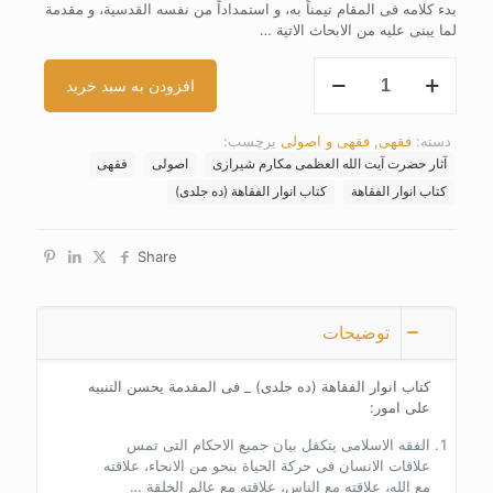
بدء کلامه فی المقام تیمناً به، و استمداداً من نفسه القدسیة، و مقدمة
لما یبنی علیه من الابحاث الاتیة …
کتاب
افزودن به سبد خرید
انوار
الفقاهة
(ده
دسته:
فقهی
,
فقهی و اصولی
برچسب:
جلدی)
آثار حضرت آیت الله العظمی مکارم شیرازی
اصولی
فقهی
عدد
کتاب انوار الفقاهة
کتاب انوار الفقاهة (ده جلدی)
Share
توضیحات
کتاب انوار الفقاهة (ده جلدی) _ فی المقدمة یحسن التنبیه
علی امور:
الفقه الاسلامی یتکفل بیان جمیع الاحکام التی تمس
علاقات الانسان فی حرکة الحیاة بنحو من الانحاء، علاقته
مع الله، علاقته مع الناس، علاقته مع عالم الخلقة …