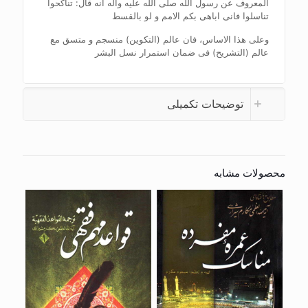
المعروف عن رسول الله صلی الله علیه وآله انه قال: تناکحوا
تناسلوا فانی اباهی بکم الامم و لو بالقسط
وعلی هذا الاساس، فان عالم (التکوین) منسجم و متسق مع
عالم (التشریح) فی ضمان استمرار نسل البشر
توضیحات تکمیلی
محصولات مشابه