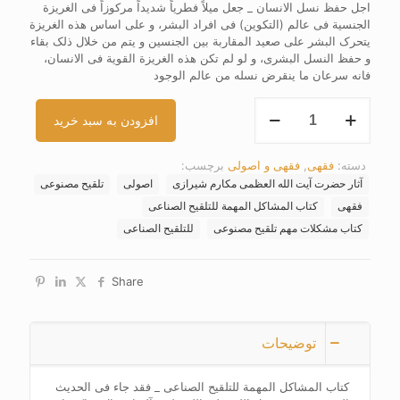
اجل حفظ نسل الانسان _ جعل میلاً فطریاً شدیداً مرکوزاً فی الغریزة
الجنسیة فی عالم (التکوین) فی افراد البشر، و علی اساس هذه الغریزة
یتحرک البشر علی صعید المقاربة بین الجنسین و یتم من خلال ذلک بقاء
و حفظ النسل البشری، و لو لم تکن هذه الغریزة القویة فی الانسان،
فانه سرعان ما ینقرض نسله من عالم الوجود
کتاب
افزودن به سبد خرید
المشاکل
المهمة
للتلقیح
دسته:
فقهی
,
فقهی و اصولی
برچسب:
الصناعی
آثار حضرت آیت الله العظمی مکارم شیرازی
اصولی
تلقیح مصنوعی
عدد
فقهی
کتاب المشاکل المهمة للتلقیح الصناعی
کتاب مشکلات مهم تلقیح مصنوعی
للتلقیح الصناعی
Share
توضیحات
کتاب المشاکل المهمة للتلقیح الصناعی _ فقد جاء فی الحدیث