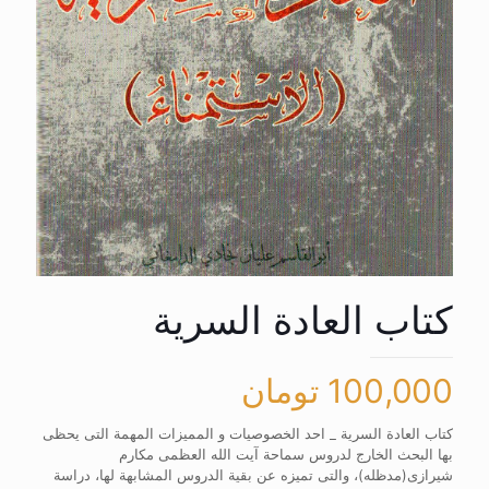
کتاب العادة السریة
100,000
تومان
کتاب العادة السریة _ احد الخصوصیات و الممیزات المهمة التی یحظی
بها البحث الخارج لدروس سماحة آیت الله العظمی مکارم
شیرازی(مدظله)، والتی تمیزه عن بقیة الدروس المشابهة لها، دراسة