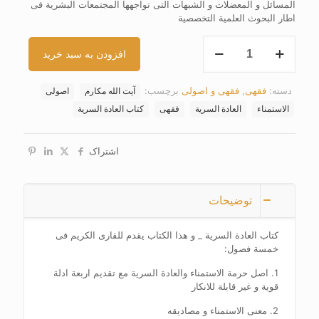
المسائل و المعضلات و الشبهات التی تواجهها المجتمعات البشریة فی
اطار البحوث العلمیة التخصصیة
کتاب
افزودن به سبد خرید
العادة
السریة
عدد
دسته:
فقهی
,
فقهی و اصولی
برچسب:
آیت الله مکارم
اصولی
الاستمناء
العادة السریة
فقهی
کتاب العادة السریة
اشتراک
توضیحات
کتاب العادة السریة _ و هذا الکتاب یقدم للقاری الکریم فی
خمسة فصول:
1. اصل حرمة الاستمناء والعادة السریة مع تقدیم اربعة ادلة
قویة و غیر قابلة للانکار
2. معنی الاستمناء و مصادیقه