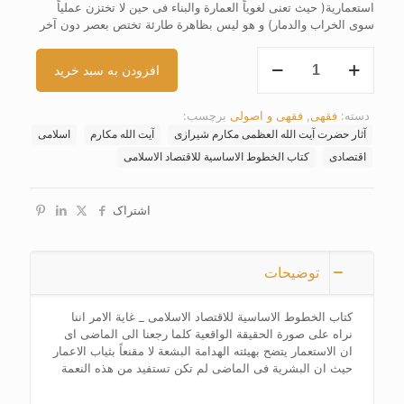
استعماریة( حیث تعنی لغویاً العمارة والبناء فی حین لا تختزن عملیاً
سوی الخراب والدمار) و هو لیس بظاهرة طارئة تختص بعصر دون آخر
کتاب
افزودن به سبد خرید
الخطوط
الاساسیة
للاقتصاد
دسته:
فقهی
,
فقهی و اصولی
برچسب:
الاسلامی
آثار حضرت آیت الله العظمی مکارم شیرازی
آیت الله مکارم
اسلامی
عدد
اقتصادی
کتاب الخطوط الاساسیة للاقتصاد الاسلامی
اشتراک
توضیحات
کتاب الخطوط الاساسیة للاقتصاد الاسلامی _ غایة الامر اننا
نراه علی صورة الحقیقة الواقعیة کلما رجعنا الی الماضی ای
ان الاستعمار یتضح بهیئته الهدامة البشعة لا مقنعاً بثیاب الاعمار
حیث ان البشریة فی الماضی لم تکن تستفید من هذه النعمة