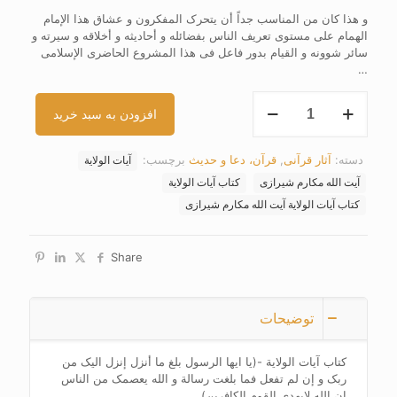
و هذا کان من المناسب جداً أن یتحرک المفکرون و عشاق هذا الإمام
الهمام علی مستوی تعریف الناس بفضائله و أحادیثه و أخلاقه و سیرته و
سائر شوونه و القیام بدور فاعل فی هذا المشروع الحاضری الإسلامی
…
کتاب
افزودن به سبد خرید
آیات
الولایة
عدد
دسته:
آثار قرآنی
,
قرآن، دعا و حدیث
برچسب:
آیات الولایة
آیت الله مکارم شیرازی
کتاب آیات الولایة
کتاب آیات الولایة آیت الله مکارم شیرازی
Share
توضیحات
کتاب آیات الولایة -(یا ایها الرسول بلغ ما أنزل إنزل الیک من
ربک و إن لم تفعل فما بلغت رسالة و الله یعصمک من الناس
إن الله لایهدی القوم الکافرین)