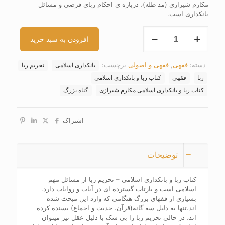
مکارم شیرازی (مد ظله)، درباره ی احکام ربای قرضی و مسائل
بانکداری است.
کتاب
افزودن به سبد خرید
ربا
و
بانکداری
دسته:
فقهی
,
فقهی و اصولی
برچسب:
بانکداری اسلامی
تحریم ربا
اسلامی
عدد
ربا
فقهی
کتاب ربا و بانکداری اسلامی
کتاب ربا و بانکداری اسلامی مکارم شیرازی
گناه بزرگ
اشتراک
توضیحات
کتاب ربا و بانکداری اسلامی – تحریم ربا از مسائل مهم
اسلامی است و بازتاب گسترده ای در آیات و روایات دارد.
بسیاری از فقهای بزرگ هنگامی که وارد این مبحث شده
اند،تنها به دلیل سه گانه(قرآن، حدیث و اجماع) بسنده کرده
اند، در حالی تحریم ربا را بی شک با دلیل عقل نیز میتوان