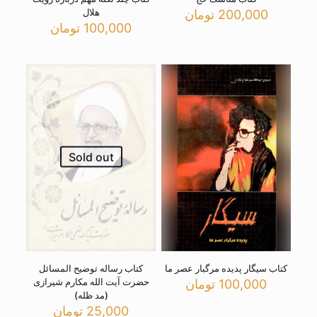
هلال
200,000
تومان
100,000
تومان
Sold out
کتاب سیگار پدیده مرگبار عصر ما
کتاب رساله توضیح المسائل
حضرت آیت الله مکارم شیرازی
100,000
تومان
(مد ظله)
25,000
تومان