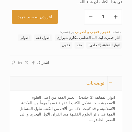
فی هذا الکتاب ان شاء الله…
انوار
افزودن به سبد خرید
الفقاهة
(3
جلدی)
دسته:
فقهی
,
فقهی و اصولی
برچسب:
عدد
آثار حضرت آیت الله العظمی مکارم شیرازی
اصول فقه
اصولی
انوار الفقاهة (3 جلدی)
فقه
فقهی
اشتراک
توضیحات
انوار الفقاهة (3 جلدی) _ یعتبر الفقه من اغنی العلوم
الاسلامیة حیث تشکل الکتب الفقهیة قسماً مهماً من المکتبة
الاسلامیة، و قد کتبت الاف من آلاف من الکتب تناول المسائل
المهة فی دائر العلوم الفقیهة منذ القران الاول الهجری و الی
العصر الحاضر….