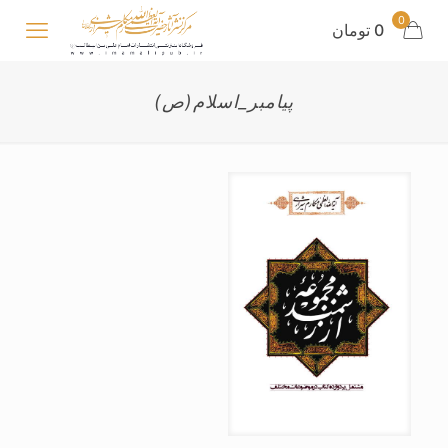
0
0 تومان
پیامبر_اسلام(ص)