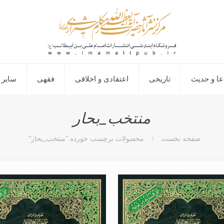
عا و حدیث
تاریخی
اعتقادی و اخلاقی
فقهی
سایر 
منتخب_بحار
صفحه نخست
محصولات برچسب خورده “منتخب_بحار”