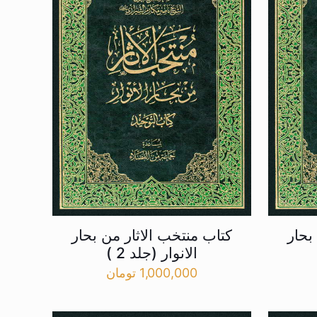
بحار
کتاب منتخب الاثار من بحار
الانوار (جلد 2 )
1,000,000
تومان