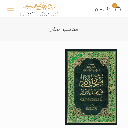
0
0 تومان
منتخب_بحار