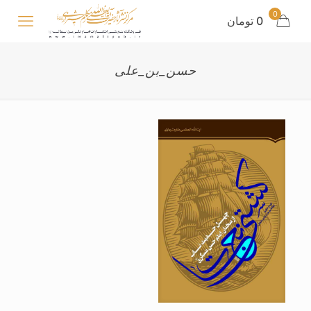
0
0 تومان
حسن_بن_علی