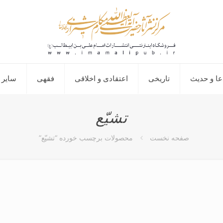
عا و حدیث
تاریخی
اعتقادی و اخلاقی
فقهی
سایر 
تشیّع
صفحه نخست
محصولات برچسب خورده “تشیّع”