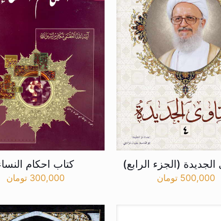
 الجدیدة (الجزء الرابع)
کتاب احکام النساء
500,000
تومان
300,000
تومان