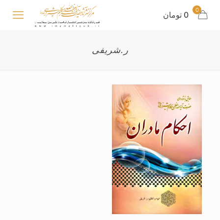
0
0 تومان
ر.شریفی