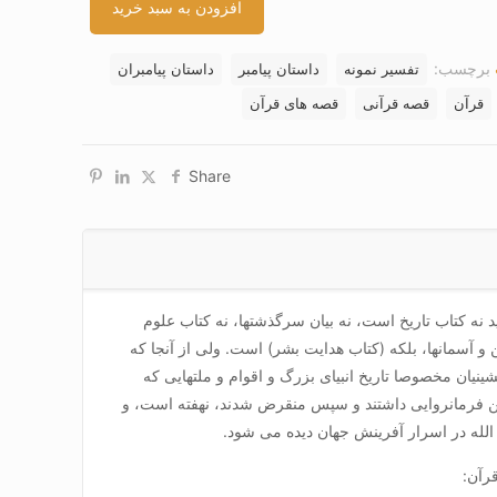
افزودن به سبد خرید
برچسب:
تفسیر نمونه
داستان پیامبر
داستان پیامبران
قرآن
قصه قرآنی
قصه های قرآن
Share
نه کتاب تاریخ است، نه بیان سرگذشتها، نه کتاب علوم
و آسمانها، بلکه (کتاب هدایت بشر) است. ولی از آنجا که
ینیان مخصوصا تاریخ انبیای بزرگ و اقوام و ملتهایی که
 فرمانروایی داشتند و سپس منقرض شدند، نهفته است، و
الله در اسرار آفرینش جهان دیده می شود.
رآن: