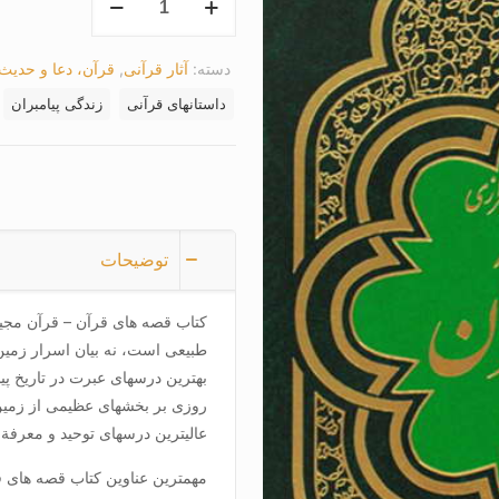
قصه
های
دسته:
آثار قرآنی
,
قرآن، دعا و حدیث
قرآن
عدد
داستانهای قرآنی
زندگی پیامبران
توضیحات
کتاب قصه های قرآن – قرآن مجید 
طبیعی است، نه بیان اسرار زمین 
بهترین درسهای عبرت در تاریخ پیش
روزی بر بخشهای عظیمی از زمین
عالیترین درسهای توحید و معرفة 
مهمترین عناوین کتاب قصه های ق