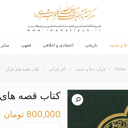
عا و حدیث
تاریخی
اعتقادی و اخلاقی
فقهی
سایر 
Home
قرآن، دعا و حدیث
آثار قرآنی
کتاب قصه های قرآن
کتاب قصه های 
800,000
تومان
کتاب