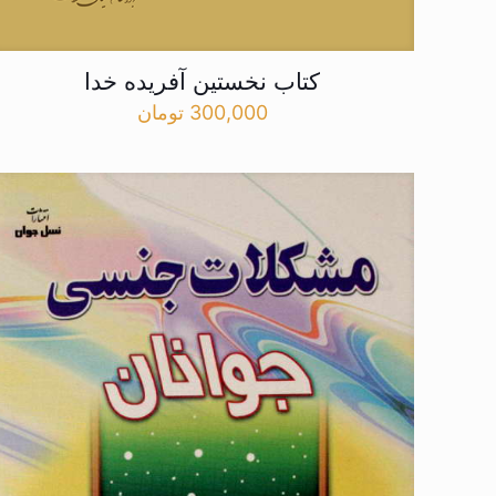
کتاب نخستین آفریده خدا
300,000
تومان