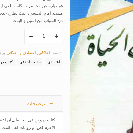
هو عبارة عن محاضرات کانت تلقی ایا
مسجد امام الحسین، حیث یطرح حدیث 
من الشباب من البنین و البنات
کتاب
دروس
فی
دسته:
اخلاقی
,
اعتقادی و اخلاقی
بر
الحیاط
عدد
اعتقادی
حدیث اخلاقی
کتاب در
توضیحات
کتاب دروس فی الحیاط _ ان اعظم 
الاکرم (ص) و روایات اهل البیت ع