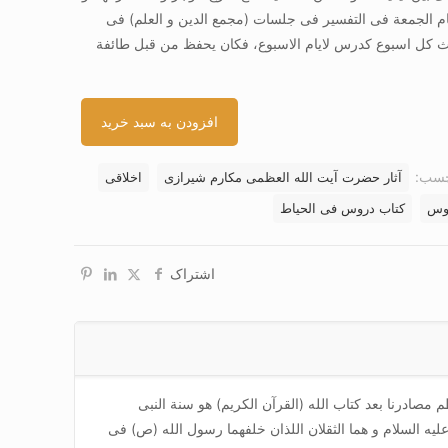
م الجمعة فی التفسیر فی جلسات (مجمع الدین و العلم) فی
کل اسبوع کدرس لایام الاسبوع، فکان یحفظ من قبل طائفة
افزودن به سبد خرید
چسب:
آثار حضرت آیت الله العظمی مکارم شیرازی
اخلاقی
وس
کتاب دروس فی الحیاط
اشتراک
مصادرنا بعد کتاب الله (القرآن الکریم) هو سنة النبی
لیه السلام و هما الثقلان اللذان خلفهما رسول الله (ص) فی