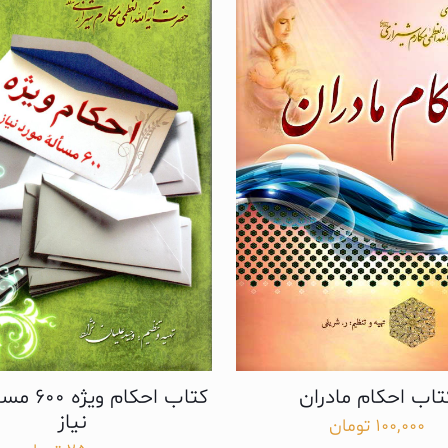
تاب احکام مادران
کتاب احکام 
نیاز
100,000
تومان