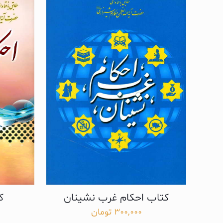
کتاب احکام غرب نشینان
ک
300,000
تومان