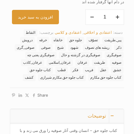
در دام آنها گرفتار شده اند
کتاب
افزودن به سبد خرید
جلوه
حق
عدد
دسته:
اعتقادی و اخلاقی
,
اعتقادی و کلامی
برچسب:
التقاط
پیر_طریقت
تصوّف
جلوه حق
خانقاه
خرقه
درویش
ذکر
ریشه های تصوف
شهود
شیخ
صوفی
صوفی_گری
صوفیگری
صوفیگری در گزشته و حال
صوفیگری یعنی چه
صوفیه
طریقت
عرفان
عرفان_اسلامی
عرفان_کاذب
عشق
عقل
فریب
فکر
قطب
کتاب جلوه حق
کتاب جلوه حق مکارم
کتاب جلوه حق مکارم شیرازی
کشف
Share
توضیحات
کتاب جلوه حق – انسان وقتی آثار صوفیه را ورق می زند و با