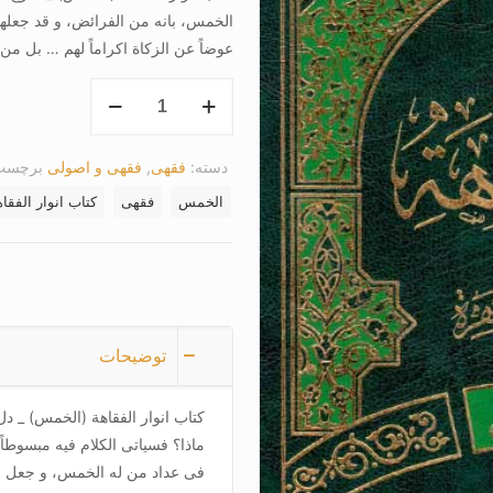
الخمس، بانه من الفرائض، و قد جعلها 
عوضاً عن الزکاة اکراماً لهم … بل من
کتاب
انوار
الفقاهة
دسته:
فقهی
,
فقهی و اصولی
برچسب
(الخمس)
عدد
الخمس
فقهی
کتاب انوار الفق
توضیحات
کتاب انوار الفقاهة (الخمس) _ دل
ماذا؟ فسیاتی الکلام فیه مبسوطاً 
فی عداد من له الخمس، و جعل الا