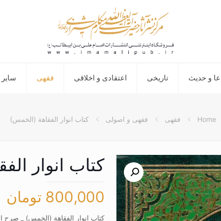
عا و حدیث
تاریخی
اعتقادی و اخلاقی
فقهی
سایر 
Home
فقهی
فقهی و اصولی
کتاب انوار الفقاهة (الخمس)
کتاب انوار الف
800,000
تومان
کتاب انوار الفقاهة (الخمس) _ صرح ا