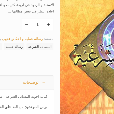
الاسئلة و الردود فی اربعة کتبیات و اع
اعادة النظر فی بعض مطالبها …
کتاب
اجوبة
المسائل
دسته:
رساله عملیه و احکام
,
فقهی
ب
الشرعة
عدد
المسائل الشرعة
رساله عملیه
توضیحات
کتاب اجوبة المسائل الشرعة _ س
یومن الموحدون بان الله خلق الع