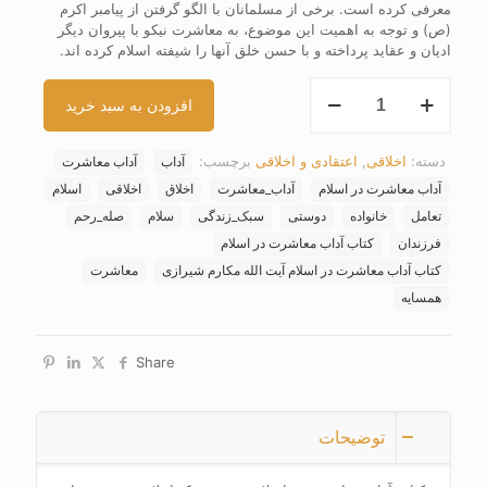
معرفی کرده است. برخی از مسلمانان با الگو گرفتن از پیامبر اکرم
(ص) و توجه به اهمیت این موضوع، به معاشرت نیکو با پیروان دیگر
ادیان و عقاید پرداخته و با حسن خلق آنها را شیفته اسلام کرده اند.
کتاب
افزودن به سبد خرید
آداب
معاشرت
در
دسته:
اخلاقی
,
اعتقادی و اخلاقی
برچسب:
آداب
آداب معاشرت
اسلام
عدد
آداب معاشرت در اسلام
آداب_معاشرت
اخلاق
اخلاقی
اسلام
تعامل
خانواده
دوستی
سبک_زندگی
سلام
صله_رحم
فرزندان
کتاب آداب معاشرت در اسلام
کتاب آداب معاشرت در اسلام آیت الله مکارم شیرازی
معاشرت
همسایه
Share
توضیحات