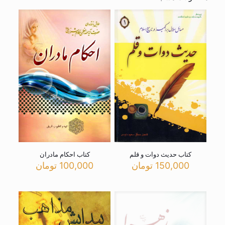
کتاب حدیث دوات و قلم
کتاب احکام مادران
150,000
تومان
100,000
تومان