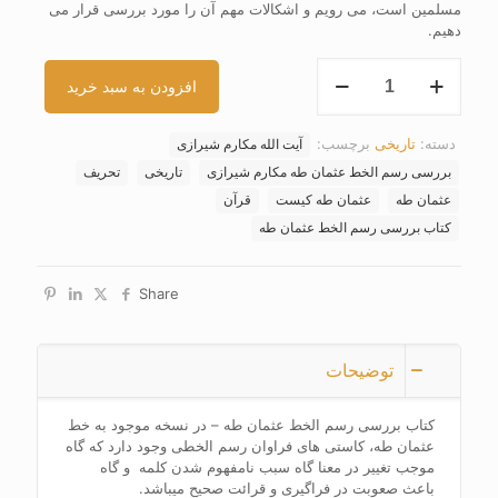
مسلمین است، می رویم و اشکالات مهم آن را مورد بررسی قرار می
دهیم.
کتاب
افزودن به سبد خرید
بررسی
رسم
الخط
دسته:
تاریخی
برچسب:
آیت الله مکارم شیرازی
عثمان
طه
بررسی رسم الخط عثمان طه مکارم شیرازی
تاریخی
تحریف
عدد
عثمان طه
عثمان طه کیست
قرآن
کتاب بررسی رسم الخط عثمان طه
Share
توضیحات
کتاب بررسی رسم الخط عثمان طه – در نسخه موجود به خط
عثمان طه، کاستی های فراوان رسم الخطی وجود دارد که گاه
موجب تغییر در معنا گاه سبب نامفهوم شدن کلمه و گاه
باعث صعوبت در فراگیری و قرائت صحیح میباشد.