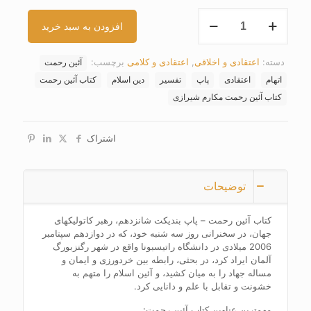
کتاب
افزودن به سبد خرید
آئین
رحمت
عدد
دسته:
اعتقادی و اخلاقی
,
اعتقادی و کلامی
برچسب:
آئین رحمت
اتهام
اعتقادی
پاپ
تفسیر
دین اسلام
کتاب آئین رحمت
کتاب آئین رحمت مکارم شیرازی
اشتراک
توضیحات
کتاب آئین رحمت – پاپ بندیکت شانزدهم، رهبر کاتولیکهای
جهان، در سخنرانی روز سه شنبه خود، که در دوازدهم سپتامبر
2006 میلادی در دانشگاه راتیسبونا واقع در شهر رگنزبورگ
آلمان ایراد کرد، در بحثی، رابطه بین خردورزی و ایمان و
مساله جهاد را به میان کشید، و آئین اسلام را متهم به
خشونت و تقابل با علم و دانایی کرد.
مهمترین عناوین کتاب آئین رحمت: