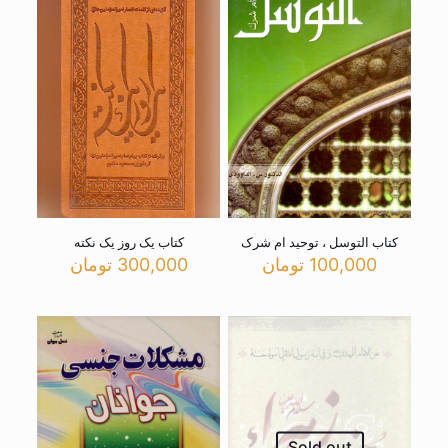
کتاب التوسل ، توحید ام شرک
کتاب یک روز یک نکته
100,000
تومان
300,000
تومان
Sold out