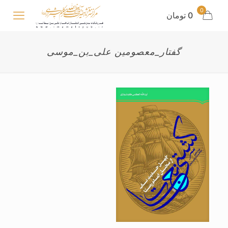
0
0 تومان
گفتار_معصومین علی_بن_موسی