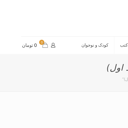
0
کتب
کودک و نوجوان
0 تومان
 اول)
ل)”