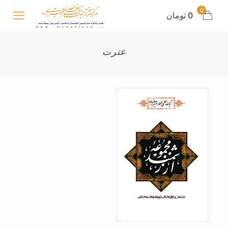
0
0 تومان
عترت