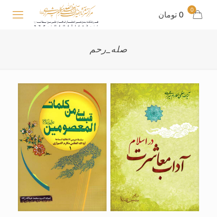
0
0 تومان
صله_رحم