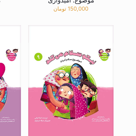
موضوع: امیدواری
م
150,000
تومان