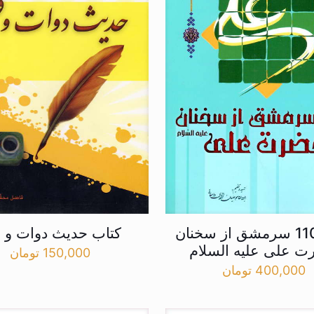
کتاب 110 سرمشق از سخنان
کتاب حدیث دوات و ق
 علی علیه السلام
150,000
تومان
400,000
تومان