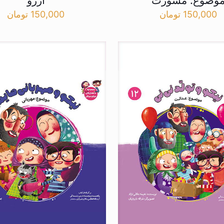
وضوع: مشورت
آرزو
150,000
تومان
150,000
تومان