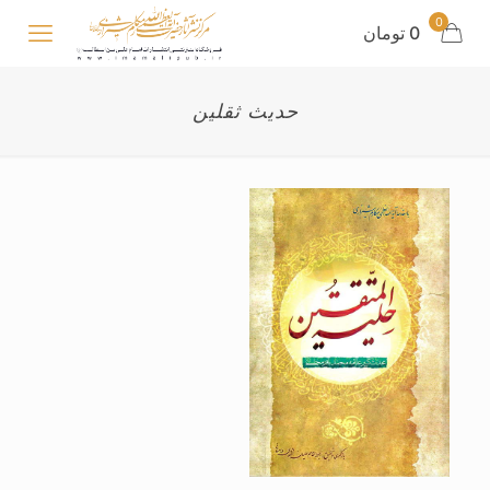
0
0 تومان
حدیث ثقلین