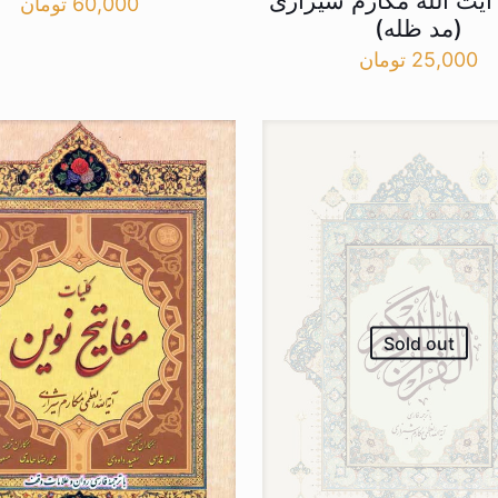
ت الله مکارم شیرازی
60,000
تومان
(مد ظله)
25,000
تومان
Sold out