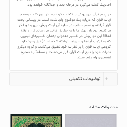
احاديث كمك مى‌گيرد در مرحله بعد و جداگانه خواهد بود.
در پيام قرآن اين روش را انتخاب كرده‌ايم. در اين كتاب همه جا
آيات قرآن كه درباره يك موضوع وارد شده است در پيشانى بحث
قرار گرفته، و تمام مطالب در سايه آن آيات پيش مى‌رود؛ و فكر
مى‌كنيم اين راه، بهتر ما را به حقايق قرآنى مى‌رساند تا راه اوّل؛
اتفاقآ اين دو روش در تفسير معمولى (همان تفسيرهاى ترتيبى
كه به ترتيب آيه‌ها و سوره‌ها نوشته شده است) نيز وجود دارد
گروهى آيات قرآن را بر نظرات خود تطبيق مى‌كنند، و گروه ديگرى
نظرات خود را تابع آيات قرآن قرار مى‌دهند؛ و مسلّمآ راه صحيح
تفسيرى، راه دوّم است.
توضیحات تکمیلی
محصولات مشابه