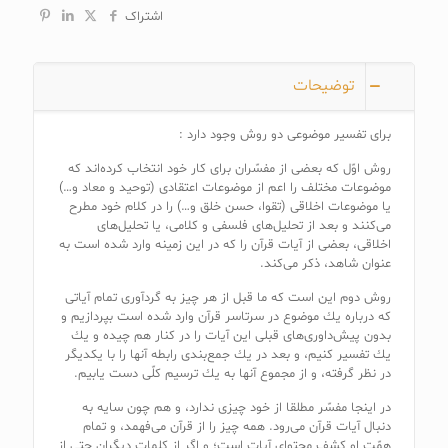
قرآن
اشتراک
کریم
عدد
توضیحات
براى تفسير موضوعى دو روش وجود دارد :
روش اوّل كه بعضى از مفسّران براى كار خود انتخاب كرده‌اند كه
موضوعات مختلف را اعم از موضوعات اعتقادى (توحيد و معاد و…)
يا موضوعات اخلاقى (تقوا، حسن خلق و…) را در كلام خود مطرح
مى‌كنند و بعد از تحليل‌هاى فلسفى و كلامى، يا تحليل‌هاى
اخلاقى، بعضى از آيات قرآن را كه در اين زمينه وارد شده است به
عنوان شاهد، ذكر مى‌كند.
روش دوم اين است كه ما قبل از هر چيز به گردآورى تمام آياتى
كه درباره يك موضوع در سرتاسر قرآن وارد شده است بپردازيم و
بدون پيش‌داورى‌هاى قبلى اين آيات را در كنار هم چيده و يك
يك تفسير كنيم، و بعد در يك جمع‌بندى رابطه آنها را با يكديگر
در نظر گرفته، و از مجموع آنها به يك ترسيم كلّى دست يابيم.
در اينجا مفسّر مطلقا از خود چيزى ندارد، و هم چون سايه به
دنبال آيات قرآن مى‌رود. همه چيز را از قرآن مى‌فهمد، و تمام
همّت او كشف محتواى آيات است؛ و اگر از كلمات ديگران حتى از