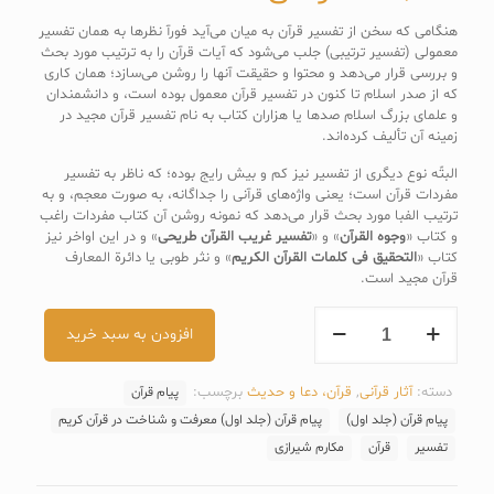
هنگامى كه سخن از تفسير قرآن به ميان مى‌آيد فورآ نظرها به همان تفسير
معمولى (تفسير ترتيبى) جلب مى‌شود كه آيات قرآن را به ترتيب مورد بحث
و بررسى قرار مى‌دهد و محتوا و حقيقت آنها را روشن مى‌سازد؛ همان كارى
كه از صدر اسلام تا كنون در تفسير قرآن معمول بوده است، و دانشمندان
و علماى بزرگ اسلام صدها يا هزاران كتاب به نام تفسير قرآن مجيد در
زمينه آن تأليف كرده‌اند.
البتّه نوع ديگرى از تفسير نيز كم و بيش رايج بوده؛ كه ناظر به تفسير
مفردات قرآن است؛ يعنى واژه‌هاى قرآنى را جداگانه، به صورت معجم، و به
ترتيب الفبا مورد بحث قرار مى‌دهد كه نمونه روشن آن كتاب مفردات راغب
و كتاب «
وجوه القرآن
» و «
تفسير غريب القرآن طريحى
» و در اين اواخر نيز
كتاب «
التحقيق فى كلمات القرآن الكريم
» و نثر طوبى يا دائرة المعارف
قرآن مجيد است.
کتاب
افزودن به سبد خرید
پیام
قرآن
(جلد
دسته:
آثار قرآنی
,
قرآن، دعا و حدیث
برچسب:
پیام قرآن
اول)
معرفت
پیام قرآن (جلد اول)
پیام قرآن (جلد اول) معرفت و شناخت در قرآن کریم
و
تفسیر
قرآن
مکارم شیرازی
شناخت
در