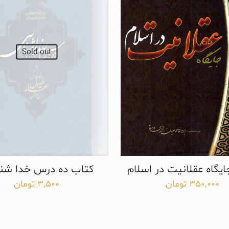
Sold out
یگاه عقلانیت در اسلام
کتاب ده درس خدا شن
350,000
تومان
3,500
تومان