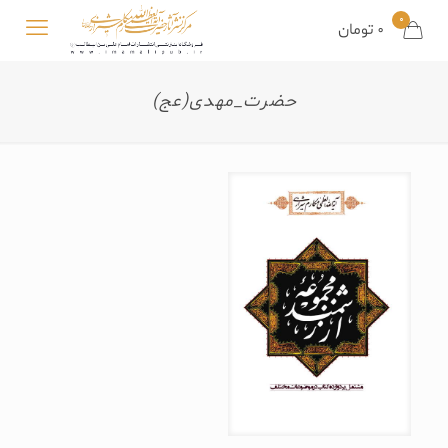
0
0
تومان
حضرت_مهدی(عج)