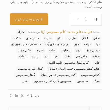
های اخلاق آیت الله العظمی مکارم شیرازی (مد ظله) تنظیم و به چاپ
رسیده است
کتاب
افزودن به سبد خرید
گفتار
معصومین
علیهم
دسته:
قرآن، دعا و حدیث
,
کلام معصومین (ع)
برچسب:
احترام
السلام
(جلد
اخلاق
انفاق
اهل بیت
تقوا
حدیث
حسن_خلق
حکمت
3)
حیا
حیات
خیر
درس های اخلاق آیت الله العظمی مکارم شیرازی
عدد
درس_اخلاق
زهد
سخاوت
سنّت
سیره
شکر_نعمت
صدقه
صله_رحم
عفّت
عفو
علم
عیادت
غفلت
قلب
کتاب گفتار معصومین علیهم السلام
کتاب گفتار معصومین علیهم السلام (جلد 3)
گفتار چهارده معصوم
گفتار معصومین
گفتار معصومین علیهم السلام
گفتار_معصومین
مرگ
معصومین
معصومین کتاب گفتار معصومین
نفس
Share