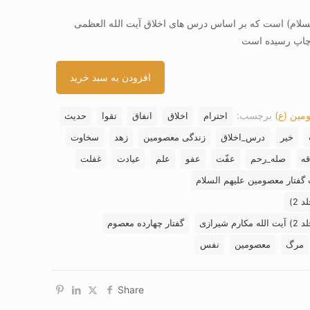
لسلام) است که بر اساس درس های اخلاق آیت الله العظمی
 چاپ رسیده است
افزودن به سبد خرید
مین (ع)
برچسب:
احترام
اخلاق
انفاق
تقوا
حدیث
خیر
درس_اخلاق
زندگی معصومین
زهد
سخاوت
ه
صله_رحم
عفّت
عفو
علم
عیادت
غفلت
 گفتار معصومین علیهم السلام
 2)
رازی
گفتار چهارده معصوم
مرگ
معصومین
نفس
Share