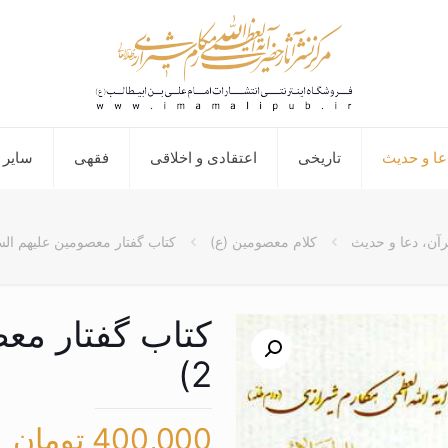
عا و حدیث
تاریخی
اعتقادی و اخلاقی
فقهی
سایر 
آن، دعا و حدیث
کلام معصومین (ع)
کتاب گفتار معصومین علیهم السلا
کتاب گفتار معص
2)
400,000
تومان