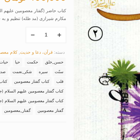
کتاب حاضر (گفتار معصومین علیهم ا
مکارم شیرازی (مد ظله) تنظیم و به
کتاب
گفتار
معصومین
دسته:
قرآن، دعا و حدیث
,
کلام معصو
علیهم
السلام
حسن_خلق
حکمت
حیا
حیات
(جلد
سنّت
سیره
شکر_نعمت
صدق
2)
قلب
کتاب گفتار معصومین
کتاب
عدد
کتاب گفتار معصومین علیهم السلام (جلد
کتاب گفتار معصومین علیهم السلام (جلد 2) آیت الله مکارم شی
گفتار معصومین
گفتار_معصومین