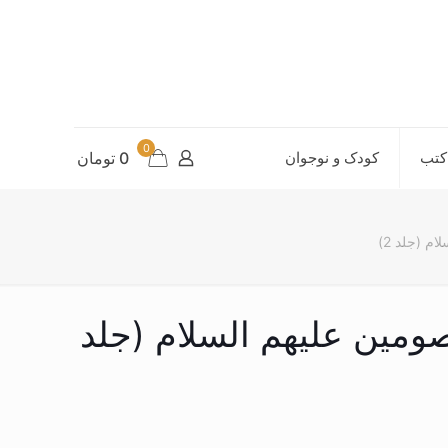
0
کتب
کودک و نوجوان
0 تومان
م (جلد 2)
ومین علیهم السلام (جلد