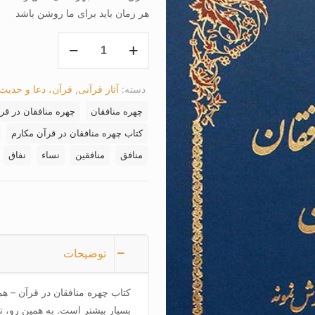
هر زمان باید برای ما روشن باشد
کتاب
چهره
منافقان
دسته:
آثار قرآنی
,
قرآن، دعا و حدیث
در
قرآن
چهره منافقان
چهره منافقان در قر
عدد
کتاب چهره منافقان در قرآن مکارم
منافق
منافقین
نساء
نفاق
توضیحات
کتاب چهره منافقان در قرآن – ه
بسیار بیشتر است. به همین رو، تع