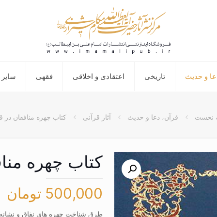
عا و حدیث
تاریخی
اعتقادی و اخلاقی
فقهی
سایر 
 نخست
قرآن، دعا و حدیث
آثار قرآنی
کتاب چهره منافقان در ق
کتاب چهره مناف
500,000
تومان
طرق شناخت چهره های نفاق و نشانه ها