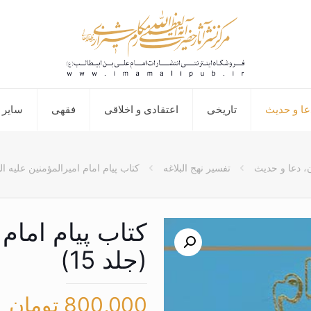
عا و حدیث
تاریخی
اعتقادی و اخلاقی
فقهی
سایر 
، دعا و حدیث
تفسیر نهج البلاغه
کتاب پیام امام امیرالمؤمنین علیه السل
کتاب پیام امام 
(جلد 15)
800,000
تومان