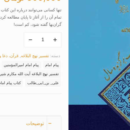
تنها كسانى مى‌توانند درباره اين كتاب
تمام آن را از آغاز تا پايان مطالعه 
گران‌بها گفته شود، كم است!
کتاب
پیام
امام
دسته:
تفسیر نهج البلاغه
,
قرآن، دعا 
امیرالمؤمنین
علیه
پیام امام
پیام امام امیرالمؤمنین
السلام
تفسیر نهج البلاغه آیت الله مکارم شیر
(جلد
علی_ بن_ابی_طالب
کتاب پیام اما
15)
عدد
توضیحات