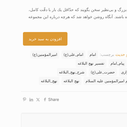
 بزرگ و بى‌نظير سخن بگويند كه حدّاقل يك بار با دقّت كامل،
كرده باشند. آنگاه روشن خواهد شد كه هرچه درباره اين مجموعه
افزودن به سبد خرید
و حدیث
برچسب:
امام
امام_علی(ع)
امیرالمؤمنین(ع)
پیام_امام
تفسیر نهج البلاغه
ازی
حضرت_علی(ع)
شرح_نهج_البلاغه
م امیرالمؤمنین علیه السلام
نهج البلاغه
نهج_البلاغه
Share