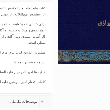
اثر عظيمش نهج‌البلاغه، از جهتى
براى كسانى كه بخواهند به عمق وج
ايمان قوى و ملكات فاضله او آگاه 
كار آسانى نيست؛ ولى آگاهى از 
ممكن است.
مهمترین عناوین کتاب پیام امام 
ترجمه و تفسیر نامه ها
خطبه ها امیر المومنین علیه السل
کلمات قصار امیرالمومنین علیه ا
توضیحات تکمیلی