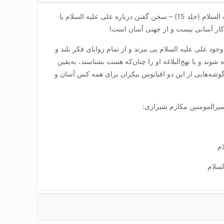
کتاب پیام امام امیرالمؤمنین علیه السلام (جلد 15) – سخن گفتن درباره على علیه السلام يا
 كار آسانى نيست و از جهتى آسان است!
ود على علیه السلام پى ببرند و از تمام زواياى فكر بلند و
شوند و يا نهج‌البلاغه او را چنان‌كه هست بشناسند، به‌يقين
گوشه‌هايى از اين دو اقيانوس بيكران براى همه كس آسان و
امیرالمومنین مکارم شیرازی:
ام
لسلام