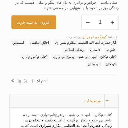
اصلی داستان خواهر و برادری به نام های نیکو و نیکان هستند که در
زندگی روزمره خود با چالشهایی مواجه می شوند
.
کتاب
افزودن به سبد خرید
نیکان
نا
امید
دسته:
کودک و نوجوان
برچسب:
نمی
آثار حضرت آیت الله العظمی مکارم شیرازی
اخلاق اسلامی
انیمیشن
شود
ـ
خانواده
داستان
زندگی اسلامی
موضوع:
کتاب نیکان نا امید نمی شود_موضوع:امیدواری
کتاب نیکو و نیکان
امیدواری
کودکان
نوجوانان
عدد
اشتراک
توضیحات
کتاب نیکان نا امید نمی شود_موضوع:امیدواری – مجموعه
داستانی نیکو و نیکان برگرفته از
کتاب یکصد و پنجاه درس
زندگی حضرت آیت الله العظمی مکارم شیرازی
است که به