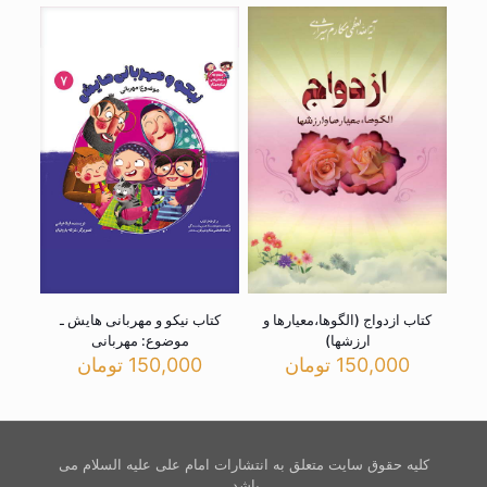
کتاب ازدواج (الگوها،معیارها و
کتاب نیکو و مهربانی هایش ـ
ارزشها)
موضوع: مهربانی
150,000
تومان
150,000
تومان
کلیه حقوق سایت متعلق به انتشارات امام علی علیه السلام می
باشد.