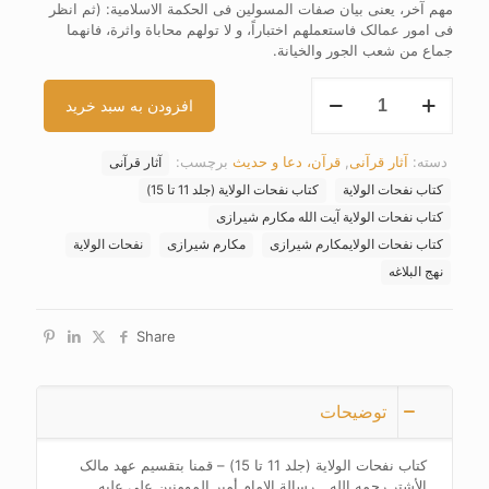
مهم آخر، یعنی بیان صفات المسولین فی الحکمة الاسلامیة: (ثم انظر
فی امور عمالک فاستعملهم اختباراً، و لا تولهم محاباة واثرة، فانهما
جماع من شعب الجور والخیانة.
کتاب
افزودن به سبد خرید
نفحات
الولایة
(جلد
دسته:
آثار قرآنی
,
قرآن، دعا و حدیث
برچسب:
آثار قرآنی
11
تا
کتاب نفحات الولایة
کتاب نفحات الولایة (جلد 11 تا 15)
15)
کتاب نفحات الولایة آیت الله مکارم شیرازی
عدد
کتاب نفحات الولایمکارم شیرازی
مکارم شیرازی
نفحات الولایة
نهج البلاغه
Share
توضیحات
کتاب نفحات الولایة (جلد 11 تا 15) – قمنا بتقسیم عهد مالک
الأشتر رحمه الله _ رسالة الامام أمیر المومنین علی علیه