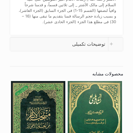
السلام إلی مالک الأشتر _ إلی ثلاثین قسماً، و قدمنا شرحاً
وافیاً لنصفها (القسم 15-1) فی الجزء السابق (الجزء العاشر)،
و بسبب زیادة حجم الرسالة قمنا بتقدیم ما تبقی منها (16 –
30) فی مطلع هذا الجزء (الجزء الحادی عشر).
توضیحات تکمیلی
محصولات مشابه