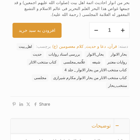
بحر من انوار احادیث ائمة اهل بیت (صلوات الله علیهم اجمعین) و قد
جمعها غواص هذا البحر العلم النحریر فی عالم الاسلام و التشیع
المغفور له العلامة المجلسی ( رحمة الله علیه).
کتاب
افزودن به سبد خرید
منتخب
الاثار
من
دسته:
قرآن، دعا و حدیث
,
کلام معصومین (ع)
برچسب:
اهل_بیت
بحار
الانوار
بحار الانوار
بحار_الانوار
بررسی اسناد روایات
حدیت
(جلد
روایات معتبر
شیعه
علّامه_مجلسی
کتاب منتخب الاثار
4)
کتاب منتخب الاثار من بحار الانوار _ جلد 4
عدد
کتاب منتخب الاثار من بحار الانوار مکارم شیرازی
مجلسی
منتخب_بحار
Share
توضیحات