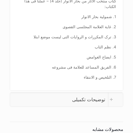
کتاب منتخب الاثار من بحار الانوار (جلد 4) – عملنا فی هذا
الکتاب:
1. شمولیة بحار الانوار
2. غایة العلامة المجلسی القصوی
3. ترک المکررات و الروایات التی لیست موضع ابتلا
4. نظم التاب
5. ایضاح الغوامض
6. الفریق المساعد للعلامة فی مشروعه
7. التلخیص و الانتقاء
توضیحات تکمیلی
محصولات مشابه