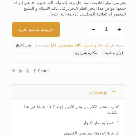
بحر من انوار احادیث ائمة اهل بیت (صلوات الله علیهم اجمعین) و قد
جمعها غواص هذا البحر العلم النحریر فی عالم الاسلام و التشیع
المغفور له العلامة المجلسی ( رحمة الله علیه).
کتاب
افزودن به سبد خرید
منتخب
الاثار
من
دسته:
قرآن، دعا و حدیث
,
کلام معصومین (ع)
برچسب:
بحار الأنوار
بحار
الانوار
قرآن و حدیث
مکارم شیرازی
(جلد
19
)
Share
عدد
توضیحات
کتاب منتخب الاثار من بحار الانوار (جلد 2 ) – عملنا فی هذا
الکتاب:
1. شمولیة بحار الانوار
2. غایة العلامة المجلسی القصوی