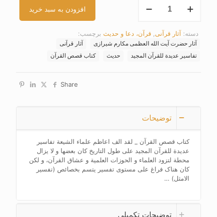
کتاب
افزودن به سبد خرید
قصص
القرآن
عدد
دسته:
آثار قرآنی
,
قرآن، دعا و حدیث
برچسب:
آثار حضرت آیت الله العظمی مکارم شیرازی
آثار قرآنی
تفاسیر عدیدة للقرآن المجید
حدیث
کتاب قصص القرآن
Share
توضیحات
کتاب قصص القرآن _ لقد الف اعاظم علماء الشیعة تفاسیر
عدیدة للقرآن المجید علی طول التاریخ کان بعضها و لا یزال
محطة لتزود العلماء و الحوزات العلمیة و عشاق القرآن، و لکن
کان هناک فراغ علی مستوی تفسیر یتسم بخصائص (تفسیر
الامثل) …
توضیحات تکمیلی